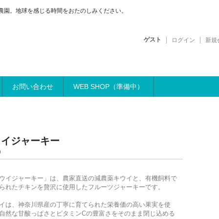
農園。地球を感じる時間をおたのしみください。
ゲスト
ログイン
新規
お問い合わせ
WEB SHOP（準備中）
ウイジャーキー
)
ウイジャーキー」は、農家直送の減農薬キウイと、有機飼料で
られたチキンを贅沢に使用したフルーツジャーキーです。
イは、神奈川県産の丁寧に育てられた栄養価の高い果実を使
自然な甘酸っぱさとビタミンCの豊富さをそのまま閉じ込める