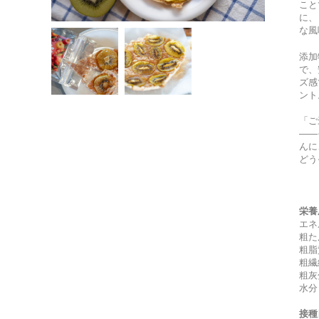
こと
に、
な風
添加
で、
ズ感
ント
「ご
――
んに
どう
栄養
エネ
粗た
粗脂
粗繊
粗灰
水分
接種