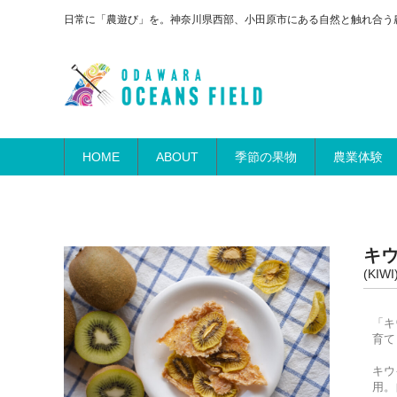
日常に「農遊び」を。神奈川県西部、小田原市にある自然と触れ合う
HOME
ABOUT
季節の果物
農業体験
キ
(KIWI
「キ
育て
キウ
用。