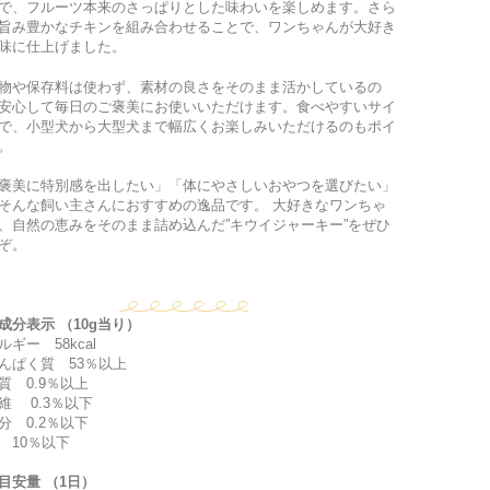
で、フルーツ本来のさっぱりとした味わいを楽しめます。さら
旨み豊かなチキンを組み合わせることで、ワンちゃんが大好き
味に仕上げました。
物や保存料は使わず、素材の良さをそのまま活かしているの
安心して毎日のご褒美にお使いいただけます。食べやすいサイ
で、小型犬から大型犬まで幅広くお楽しみいただけるのもポイ
。
褒美に特別感を出したい」「体にやさしいおやつを選びたい」
そんな飼い主さんにおすすめの逸品です。 大好きなワンちゃ
、自然の恵みをそのまま詰め込んだ”キウイジャーキー”をぜひ
ぞ。
成分表示 （10g当り）
ルギー 58kcal
んぱく質 53％以上
質 0.9％以上
維 0.3％以下
分 0.2％以下
 10％以下
目安量 （1日）